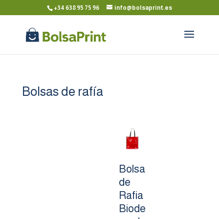
+34 638 95 75 96
info@bolsaprint.es
Bolsas de rafía
Bolsa
de
Rafia
Biode