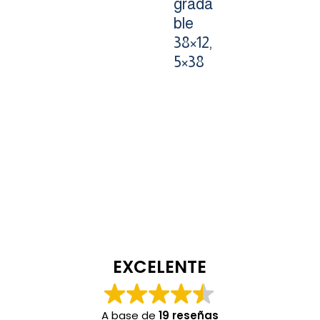
grada
ble
38×12,
5×38
EXCELENTE
A base de
19 reseñas