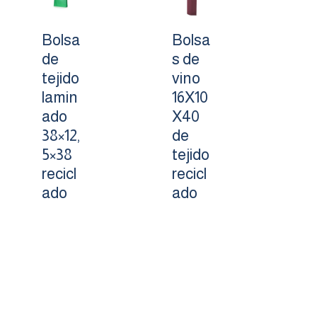
Bolsa
Bolsa
de
s de
tejido
vino
lamin
16X10
ado
X40
38×12,
de
5×38
tejido
recicl
recicl
ado
ado