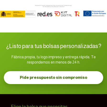
¿Listo para tus bolsas personalizadas?
Fábrica propia, tu logo impreso y entrega rápida. Te
respondemos en menos de 24 h.
Pide presupuesto sin compromiso
Elige la bolsa que necesitas