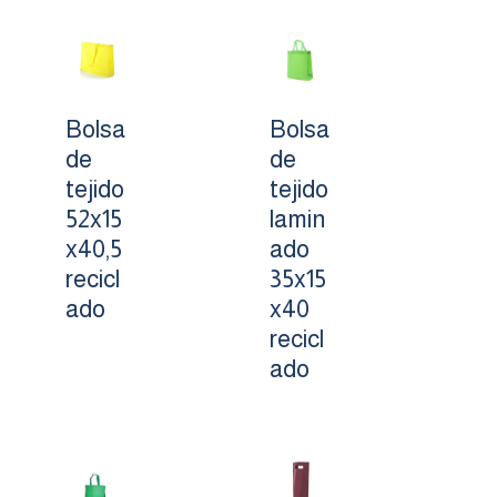
Bolsa
Bolsa
de
de
tejido
tejido
52x15
lamin
x40,5
ado
recicl
35x15
ado
x40
recicl
ado