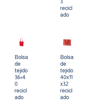
3
recicl
ado
Bolsa
Bolsa
de
de
tejido
tejido
36×4
40x11
0
x32
recicl
recicl
ado
ado