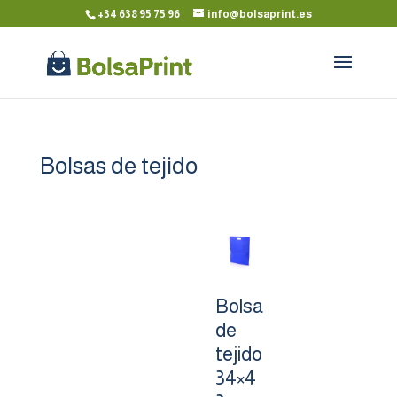
+34 638 95 75 96
info@bolsaprint.es
Bolsas de tejido
Bolsa
de
tejido
34×4