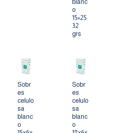
blanc
o
15×25
32
grs
Sobr
Sobr
es
es
celulo
celulo
sa
sa
blanc
blanc
o
o
15x6x
18x6x