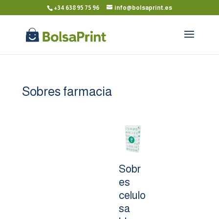
+34 638 95 75 96
info@bolsaprint.es
Sobres farmacia
Sobr
es
celulo
sa