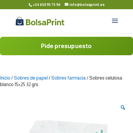
+34 638 95 75 96
info@bolsaprint.es
Pide presupuesto
Inicio
/
Sobres de papel
/
Sobres farmacia
/ Sobres celulosa
blanco 15×25 32 grs
Zo