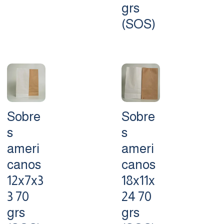
grs
(SOS)
Sobre
Sobre
s
s
ameri
ameri
canos
canos
12x7x3
18x11x
3 70
24 70
grs
grs