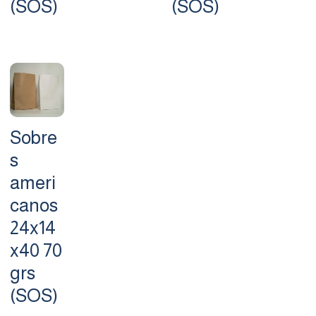
(SOS)
(SOS)
Sobre
s
ameri
canos
24x14
x40 70
grs
(SOS)