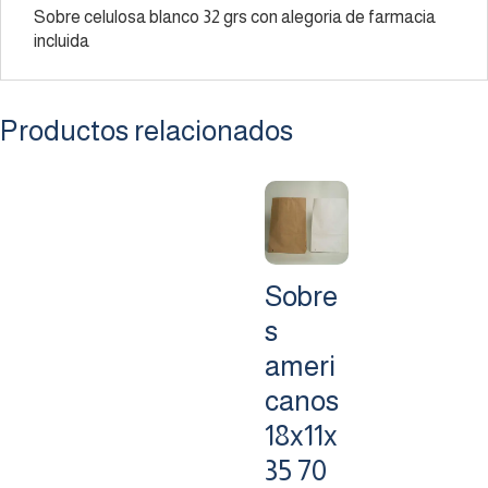
Sobre celulosa blanco 32 grs con alegoria de farmacia
incluida
Productos relacionados
Sobre
s
ameri
canos
18x11x
35 70