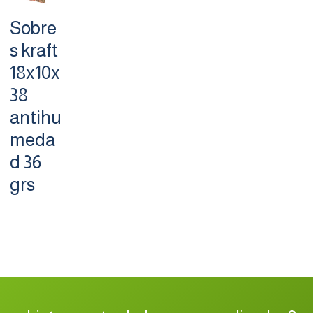
Sobre
s kraft
18x10x
38
antihu
meda
d 36
grs