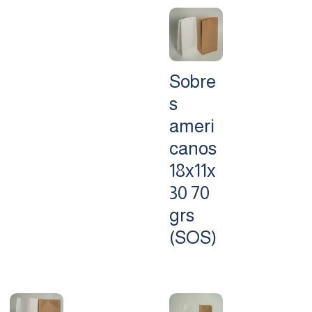
Sobre
s
ameri
canos
18x11x
30 70
grs
(SOS)