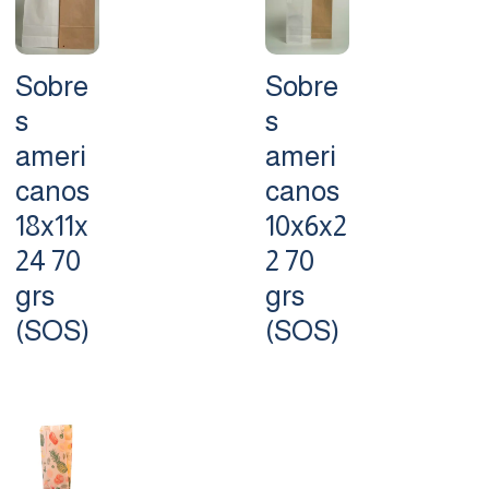
Sobre
Sobre
s
s
ameri
ameri
canos
canos
18x11x
10x6x2
24 70
2 70
grs
grs
(SOS)
(SOS)