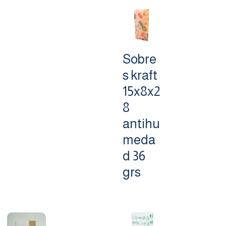
Sobre
s kraft
15x8x2
8
antihu
meda
d 36
grs