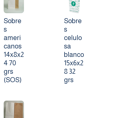
Sobre
Sobre
s
s
ameri
celulo
canos
sa
14x8x2
blanco
4 70
15x6x2
grs
8 32
(SOS)
grs