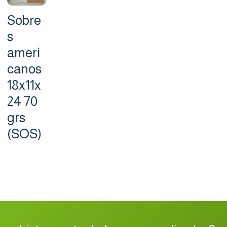
Sobre
s
ameri
canos
18x11x
24 70
grs
(SOS)